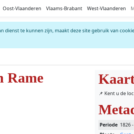
Oost-Vlaanderen
Vlaams-Brabant
West-Vlaanderen
M
 dienst te kunnen zijn, maakt deze site gebruik van cookie
en Rame
Kaar
📌 Kent u de lo
Meta
Periode
1826 -