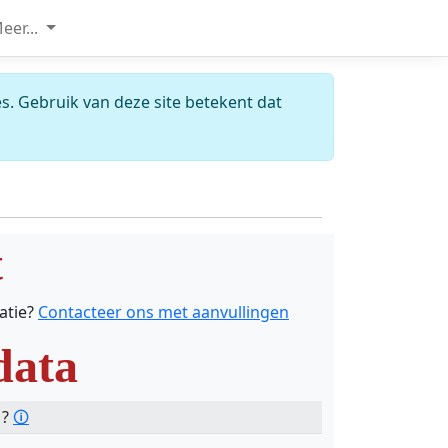
eer...
s. Gebruik van deze site betekent dat
t
catie?
Contacteer ons met aanvullingen
data
 ?
🛈