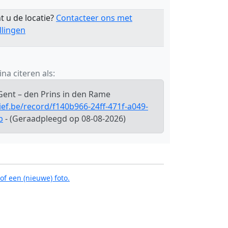
t u de locatie?
Contacteer ons met
llingen
na citeren als:
Gent – den Prins in den Rame
ief.be/record/f140b966-24ff-471f-a049-
b
- (Geraadpleegd op 08-08-2026)
of een (nieuwe) foto.