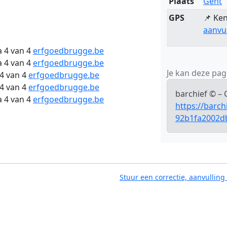
Plaats
Gent
GPS
📌 Ken
aanvu
a 4 van 4
erfgoedbrugge.be
a 4 van 4
erfgoedbrugge.be
Je kan deze pagi
4 van 4
erfgoedbrugge.be
4 van 4
erfgoedbrugge.be
barchief © – 
a 4 van 4
erfgoedbrugge.be
https://barch
92b1fa2002d
Stuur een correctie, aanvulling 