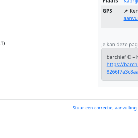
Plaats
Kaprij
GPS
📌 Ken
aanvu
1)
Je kan deze pagi
barchief © – 
https://barc
8266f7a3c8a
Stuur een correctie, aanvulling 