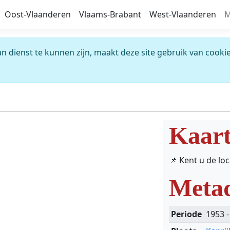
Oost-Vlaanderen
Vlaams-Brabant
West-Vlaanderen
M
 dienst te kunnen zijn, maakt deze site gebruik van cookie
Kaar
📌 Kent u de lo
Meta
Periode
1953 -