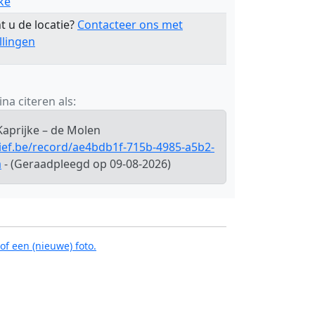
ke
t u de locatie?
Contacteer ons met
llingen
na citeren als:
Kaprijke – de Molen
hief.be/record/ae4bdb1f-715b-4985-a5b2-
a
- (Geraadpleegd op 09-08-2026)
of een (nieuwe) foto.