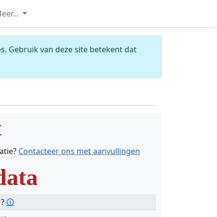
eer...
s. Gebruik van deze site betekent dat
t
catie?
Contacteer ons met aanvullingen
data
 ?
🛈