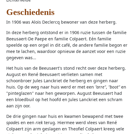
Geschiedenis
In 1906 was Aloïs Declercq bewoner van deze herberg.
In deze herberg ontstond er in 1906 ruzie tussen de familie
Beeusaert-De Paepe en familie Colpaert. Eén familie
speelde op een orgel in dit café, de andere familie begon er
mee te lachen, waardoor opnieuw de aanzet voor een ruzie
gegeven was...
Het huis van de Beeusaert's stond recht over deze herberg.
August en René Beeusaert verlieten samen met
schoonbroer Jules Lanckriet de herberg en gingen naar
huis. Op de weg naar huis werd er met een
"arre"
,
"boot"
en
"pinteglazen" naar hen geworpen. August Beeusaert had
een bloedbuil op het hoofd en Jules Lanckriet een schram
aan zijn oor.
De drie gingen naar huis en kwamen bewapend met twee
spade
s en een
riek
terug. Hiermee werd vlees van René
Colpaert zijn arm geslagen en Theofiel Colpaert kreeg vele