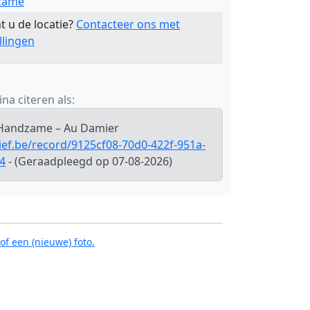
zame
t u de locatie?
Contacteer ons met
llingen
na citeren als:
 Handzame – Au Damier
ief.be/record/9125cf08-70d0-422f-951a-
4
- (Geraadpleegd op 07-08-2026)
of een (nieuwe) foto.