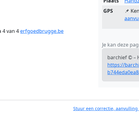
Plaats
Hand
GPS
📌 Ken
aanvu
a 4 van 4
erfgoedbrugge.be
Je kan deze pagi
barchief © –
https://barch
b744eda0ea8
Stuur een correctie, aanvulling 