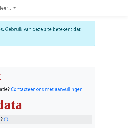
eer...
s. Gebruik van deze site betekent dat
t
catie?
Contacteer ons met aanvullingen
data
 ?
🛈