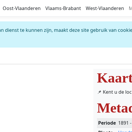
Oost-Vlaanderen
Vlaams-Brabant
West-Vlaanderen
M
 dienst te kunnen zijn, maakt deze site gebruik van cookie
Kaar
📌 Kent u de lo
Meta
Periode
1891 -