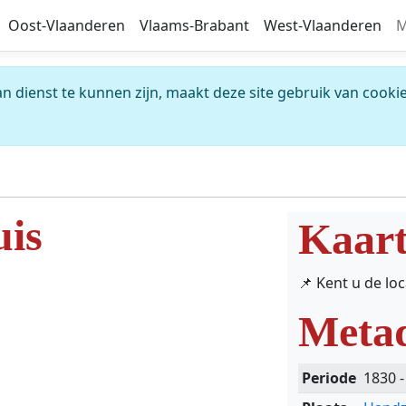
Oost-Vlaanderen
Vlaams-Brabant
West-Vlaanderen
M
 dienst te kunnen zijn, maakt deze site gebruik van cookie
uis
Kaar
📌 Kent u de lo
Meta
Periode
1830 