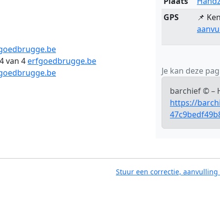
Plaats
Hand
GPS
📌 Ken
aanvu
fgoedbrugge.be
4 van 4
erfgoedbrugge.be
Je kan deze pagi
fgoedbrugge.be
barchief © –
https://barc
47c9bedf49b
Stuur een correctie, aanvulling 