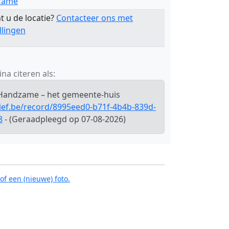
zame
t u de locatie?
Contacteer ons met
llingen
na citeren als:
 Handzame – het gemeente-huis
hief.be/record/8995eed0-b71f-4b4b-839d-
8
- (Geraadpleegd op 07-08-2026)
of een (nieuwe) foto.