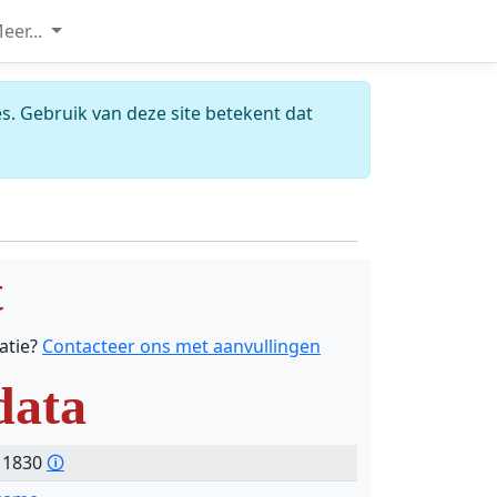
eer...
s. Gebruik van deze site betekent dat
t
catie?
Contacteer ons met aanvullingen
data
- 1830
🛈