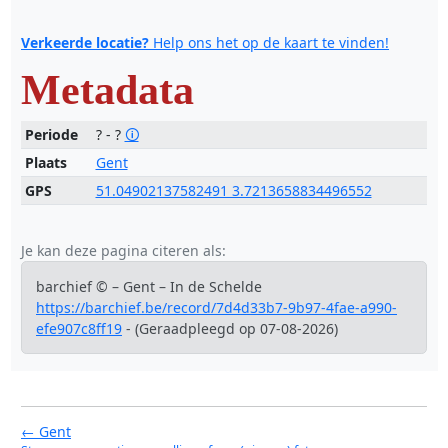
Verkeerde locatie?
Help ons het op de kaart te vinden!
Metadata
Periode
? - ?
🛈
Plaats
Gent
GPS
51.04902137582491 3.7213658834496552
Je kan deze pagina citeren als:
barchief © – Gent – In de Schelde
https://barchief.be/record/7d4d33b7-9b97-4fae-a990-
efe907c8ff19
- (Geraadpleegd op 07-08-2026)
← Gent