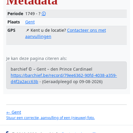
Metadata
Periode
1749 - ?
🛈
Plaats
Gent
GPS
📌 Kent u de locatie?
Contacteer ons met
aanvullingen
Je kan deze pagina citeren als:
barchief © – Gent – den Prince Cardinael
https://barchief.be/record/79ee6362-90fd-4038-a359-
d4f2a2acc63b
- (Geraadpleegd op 09-08-2026)
← Gent
Stuur een correctie, aanvulling of een (nieuwe) foto.