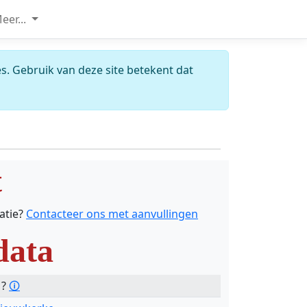
eer...
s. Gebruik van deze site betekent dat
t
catie?
Contacteer ons met aanvullingen
data
 ?
🛈