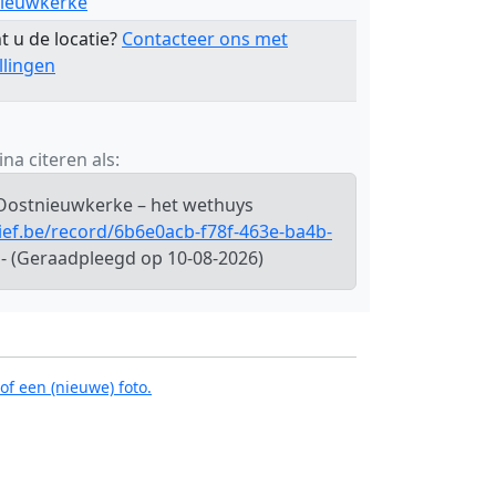
ieuwkerke
t u de locatie?
Contacteer ons met
llingen
na citeren als:
 Oostnieuwkerke – het wethuys
hief.be/record/6b6e0acb-f78f-463e-ba4b-
- (Geraadpleegd op 10-08-2026)
of een (nieuwe) foto.