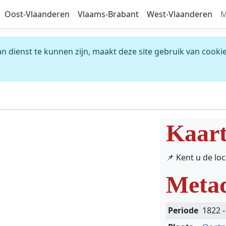
Oost-Vlaanderen
Vlaams-Brabant
West-Vlaanderen
M
 dienst te kunnen zijn, maakt deze site gebruik van cookie
Kaar
📌 Kent u de lo
Meta
Periode
1822 -