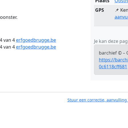
Plaats
Oostn
GPS
📌 Ken
aanvu
oonster.
4 van 4
erfgoedbrugge.be
Je kan deze pagi
4 van 4
erfgoedbrugge.be
barchief © –
https://barc
0c6118cff681
Stuur een correctie, aanvulling 