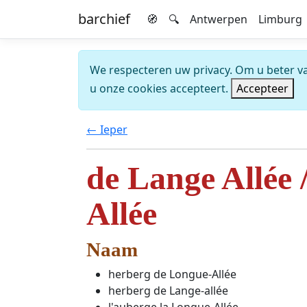
barchief
🧭
🔍
Antwerpen
Limburg
We respecteren uw privacy. Om u beter van
u onze cookies accepteert.
Accepteer
← Ieper
de Lange Allée 
Allée
Naam
herberg de Longue-Allée
herberg de Lange-allée
l'auberge la Longue-Allée