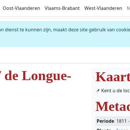
Oost-Vlaanderen
Vlaams-Brabant
West-Vlaanderen
M
 dienst te kunnen zijn, maakt deze site gebruik van cookie
/ de Longue-
Kaar
📌 Kent u de lo
Meta
Periode
1811 