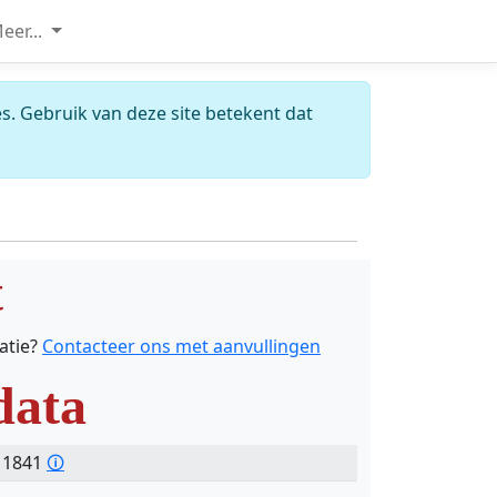
eer...
s. Gebruik van deze site betekent dat
t
catie?
Contacteer ons met aanvullingen
data
- 1841
🛈