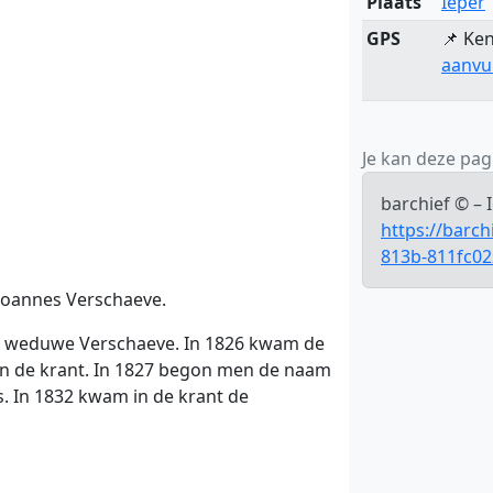
Plaats
Ieper
GPS
📌 Ken
aanvu
Je kan deze pagi
barchief © – 
https://barc
813b-811fc0
Joannes Verschaeve.
 weduwe Verschaeve. In 1826 kwam de
 in de krant. In 1827 begon men de naam
s. In 1832 kwam in de krant de