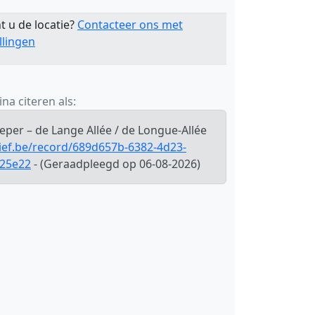
t u de locatie?
Contacteer ons met
llingen
na citeren als:
Ieper – de Lange Allée / de Longue-Allée
hief.be/record/689d657b-6382-4d23-
225e22
- (Geraadpleegd op 06-08-2026)