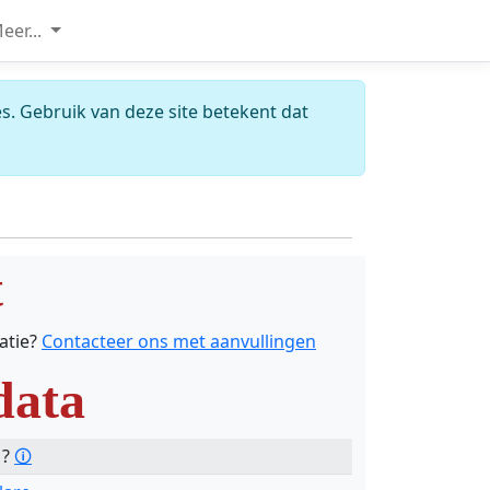
eer...
s. Gebruik van deze site betekent dat
t
catie?
Contacteer ons met aanvullingen
data
 ?
🛈