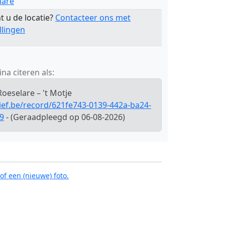
lare
t u de locatie?
Contacteer ons met
llingen
na citeren als:
Roeselare – 't Motje
hief.be/record/621fe743-0139-442a-ba24-
9
- (Geraadpleegd op 06-08-2026)
of een (nieuwe) foto.