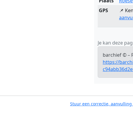
Plaats
Roese
GPS
📌 Ken
aanvu
Je kan deze pagi
barchief © – 
https://barc
c94abb36d2e
Stuur een correctie, aanvulling 