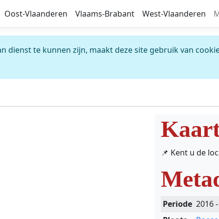
Oost-Vlaanderen
Vlaams-Brabant
West-Vlaanderen
M
 dienst te kunnen zijn, maakt deze site gebruik van cookie
Kaar
📌 Kent u de lo
Meta
Periode
2016 -