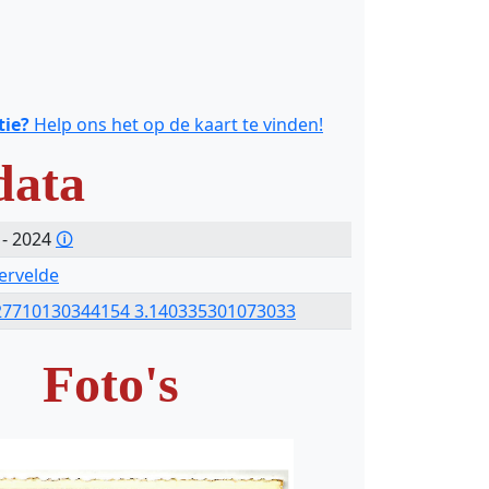
tie?
Help ons het op de kaart te vinden!
data
 - 2024
🛈
tervelde
27710130344154 3.140335301073033
Foto's