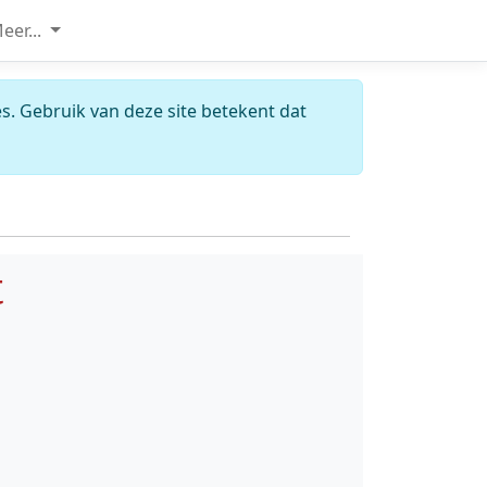
eer...
s. Gebruik van deze site betekent dat
t