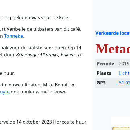
e nog gelegen was voor de kerk.
t Vanbelle de uitbaters van dit café.
Verkeerde loca
an
Tonneke
.
Meta
ak voor de laatste keer open. Op 14
zet door
Bevernagie All drinks, Prik en Tik
Periode
2019
e huur.
Plaats
Lich
GPS
51.0
t nieuwe uitbaters Mike Benoit en
uyte
ook opnieuw met nieuwe
htervelde 14 oktober 2023 Horeca te huur.