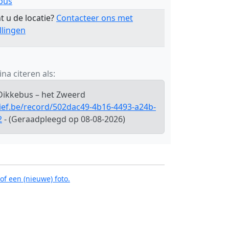
bus
t u de locatie?
Contacteer ons met
llingen
na citeren als:
 Dikkebus – het Zweerd
hief.be/record/502dac49-4b16-4493-a24b-
2
- (Geraadpleegd op 08-08-2026)
of een (nieuwe) foto.