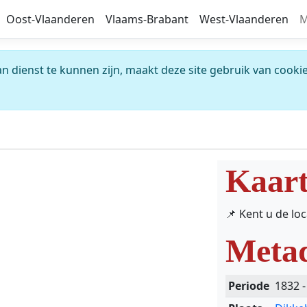
Oost-Vlaanderen
Vlaams-Brabant
West-Vlaanderen
M
 dienst te kunnen zijn, maakt deze site gebruik van cookie
Kaar
📌 Kent u de lo
Meta
Periode
1832 