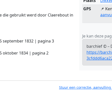
Plaats
Dikke
GPS
📌 Ken
aanvu
e die gebruikt werd door Claerebout in
Je kan deze pagi
15 september 1832 | pagina 3
barchief © –
https://barc
5 oktober 1834 | pagina 2
3cfddd6aca2
Stuur een correctie, aanvulling 