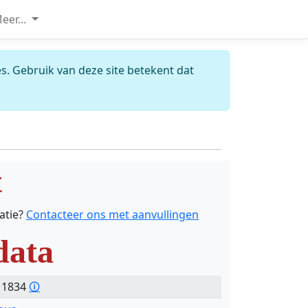
eer...
s. Gebruik van deze site betekent dat
t
catie?
Contacteer ons met aanvullingen
data
- 1834
🛈