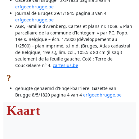
Gazette van Brugge 12/3/1823 pagina 3 van 4
erfgoedbrugge.be
Journal de Bruges 29/1/1845 pagina 3 van 4
erfgoedbrugge.be
AGR, Famille d'Arenberg. Cartes et plans nr. 1068. « Plan
parcellaire de la commune d’Ichtegem » par P.C. Popp.
19e s. Belgique – éch. 1/5000 (développement au
1/2500) – plan imprimé, s.l.n.d. (Bruges, Atlas cadastral
de Belgique, 19e s.), lim. col., 105,5 x 80 cm (il s’agit
seulement de la feuille gauche. Coté : Terre de
Couckelaere n° 4.
cartesius.be
?
gehugte genaemd d'Engel-barriere. Gazette van
Brugge 8/5/1820 pagina 4 van 4
erfgoedbrugge.be
Kaart