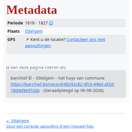
Metadata
Periode
1818 - 1827
🛈
Plaats
Ettelgem
GPS
📌 Kent u de locatie?
Contacteer ons met
aanvullingen
Je kan deze pagina citeren als:
barchief © – Ettelgem – het huys van commune
https://barchief.be/record/40242c82-4fc9-446d-af2d-
18d4d9e97cbb
- (Geraadpleegd op 06-08-2026)
← Ettelgem
Stuur een correctie, aanvulling of een (nieuwe) foto.