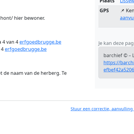
Plaats
Lisse
GPS
📌 Ken
aanvu
Dhont/ hier bewoner.
a 4 van 4
erfgoedbrugge.be
Je kan deze pagi
 4
erfgoedbrugge.be
barchief © –
https://barch
efbef42a520
t de naam van de herberg. Te
Stuur een correctie, aanvulling 