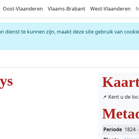
Oost-Vlaanderen
Vlaams-Brabant
West-Vlaanderen
M
 dienst te kunnen zijn, maakt deze site gebruik van cookie
ys
Kaar
📌 Kent u de lo
Meta
Periode
1824 