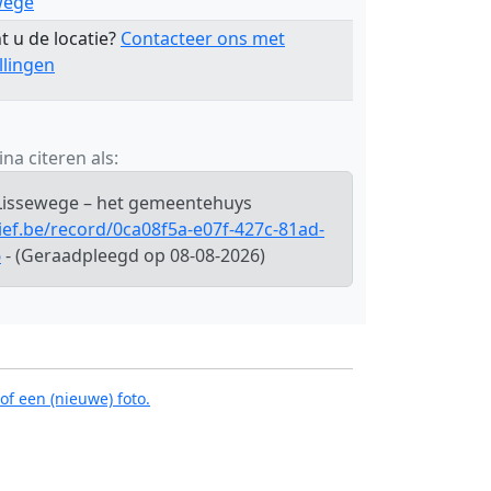
wege
t u de locatie?
Contacteer ons met
llingen
na citeren als:
 Lissewege – het gemeentehuys
ief.be/record/0ca08f5a-e07f-427c-81ad-
6
- (Geraadpleegd op 08-08-2026)
of een (nieuwe) foto.