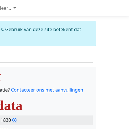
eer...
s. Gebruik van deze site betekent dat
t
catie?
Contacteer ons met aanvullingen
data
- 1830
🛈