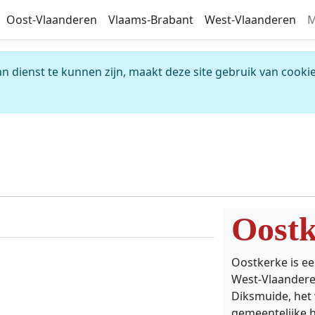
Oost-Vlaanderen
Vlaams-Brabant
West-Vlaanderen
M
 dienst te kunnen zijn, maakt deze site gebruik van cookie
Oostk
Oostkerke is ee
West-Vlaandere
Diksmuide, het
gemeentelijke h