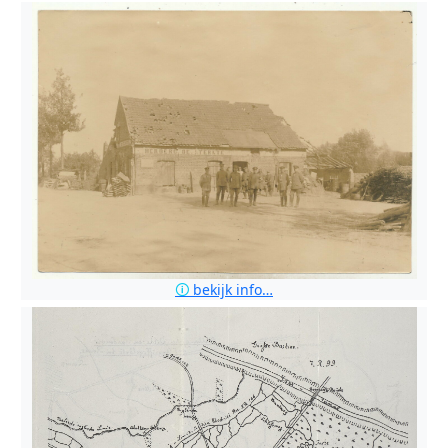
🛈
bekijk info…