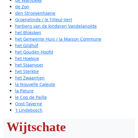
de Wambeke
de Zon
den Strooyenhaene
Groenelinde / le Tilleul-Vert
herberg van de kinderen Vandelanoitte
het Bloksken
het Gemeente Huis / la Maison Commune
het Gildhof
het Gouden Hoofd
het Hoeksje
het Staanyser
het Sterktie
het Zwaantjen
la Nouvelle Caleute
la Pature
le Coq de Paille
Oost-Taverne
't Lindebosch
Wijtschate