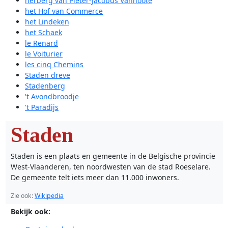
herberg van Pieter-Jacobus Vannoote
het Hof van Commerce
het Lindeken
het Schaek
le Renard
le Voiturier
les cinq Chemins
Staden dreve
Stadenberg
't Avondbroodje
't Paradijs
Staden
Staden is een plaats en gemeente in de Belgische provincie
West-Vlaanderen, ten noordwesten van de stad Roeselare.
De gemeente telt iets meer dan 11.000 inwoners.
Zie ook:
Wikipedia
Bekijk ook: