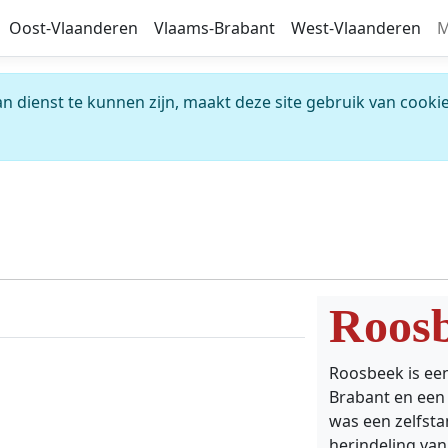
Oost-Vlaanderen
Vlaams-Brabant
West-Vlaanderen
M
 dienst te kunnen zijn, maakt deze site gebruik van cookie
Roos
Roosbeek is een
Brabant en een
was een zelfst
herindeling van