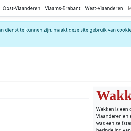
Oost-Vlaanderen
Vlaams-Brabant
West-Vlaanderen
M
 dienst te kunnen zijn, maakt deze site gebruik van cookie
Wakk
Wakken is een d
Vlaanderen en 
was een zelfst
herindeling van